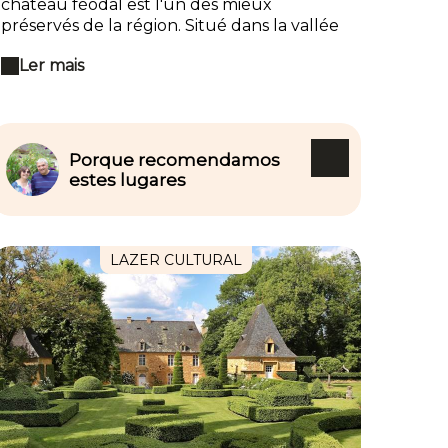
château féodal est l'un des mieux
préservés de la région. Situé dans la vallée
des cinq châteaux, dont celui de
Ler mais
Castelnaud, le frère ennemi pendant la
guerre de cent ans. La vue exceptionnelle
qu'il offre et son état remarquable lui ont
valu de servir de décor à dix-sept films,
dont Les Visiteurs ou Jeanne d'Arc .
Porque recomendamos
estes lugares
LAZER CULTURAL