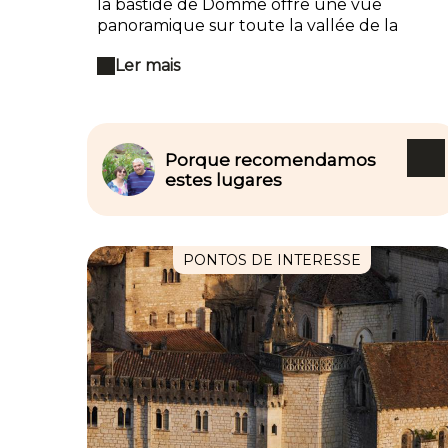
la bastide de Domme offre une vue
panoramique sur toute la vallée de la
Dordogne, du château de Beynac à la
Ler mais
Roque-Gageac, qui vaut à elle seule le
détour. Mais la grotte située sous le village
est aussi à ne pas rater. De même que la
Porte des tours et ses graffitis laissés par les
Templiers prisonniers.
Porque recomendamos
estes lugares
PONTOS DE INTERESSE