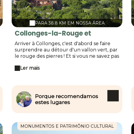
PARA 38.8 KM EM NOSSA ÁREA
Collonges-la-Rouge et
Turenne
Arriver à Collonges, c'est d'abord se faire
surprendre au détour d'un vallon vert, par
le rouge des pierres ! Et si vous ne savez pas
que le rouge est la complémentaire du
Ler mais
vert, vous en aurez toute la plaisante
perception en découvrant ces maisons de
grès rouges sous les feuillages des glycines
et des chèvrefeuilles…Un très beau village
vraiment rouge dans l'écrin vert des
Porque recomendamos
châtaigniers et des vignes ! Cette
estes lugares
étonnante couleur est liée à une oxydation
par le fer du grès entre Brive et Meyssac.
Collonges s'est formé autour d'un prieuré
qui fut intégré dans le prospère Vicomté
MONUMENTOS E PATRIMÔNIO CULTURAL
de Turenne, où la communauté s'est