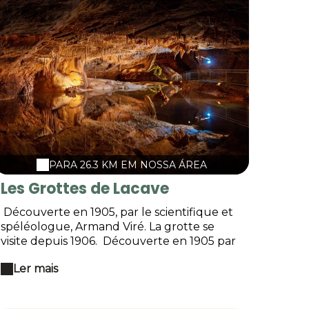
PARA 26.3 KM EM NOSSA ÁREA
Les Grottes de Lacave
Découverte en 1905, par le scientifique et
spéléologue, Armand Viré. La grotte se
visite depuis 1906. Découverte en 1905 par
le scientifique et bio-spéléologue Armand
Ler mais
VIRÉ. La grotte se visite depuis 1906. Dès
1961, l'accès se fait en petit train électrique
(gratuit). Ce dernier gravit 400 mètres sous