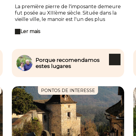
silhouette de son château et de la tour
La première pierre de l'imposante demeure
César se découpe dans le ciel, surplombant
fut posée au XIIIème siècle. Située dans la
un beau paysage verdoyant..Et surtout
vieille ville, le manoir est l'un des plus
prenez les chemins moins touristiques vers
impressionnants édifices de [Sarlat]. Une
Carennac, Autoire, Loubressac.
Ler mais
fois à l'intérieur, le visiteur plonge dans la
vie bourgeoise d'une famille de notables
sarladais au XVIIème siècle. La cave abrite
un cabinet de curiosités.
Porque recomendamos
estes lugares
PONTOS DE INTERESSE