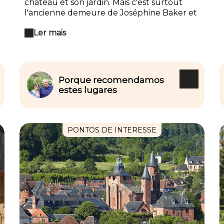
château et son jardin. Mais c'est surtout
l'ancienne demeure de Joséphine Baker et
ses 12 enfants adoptés, le « village du
Ler mais
monde, capitale de la fraternité universelle
» cher à la star, dont la vie est retracée lors
de la visite. Un spectacle de rapaces ainsi
que des ateliers enfants sont proposés
(fauconnerie, nourrissage des oiseaux).
Porque recomendamos
estes lugares
PONTOS DE INTERESSE