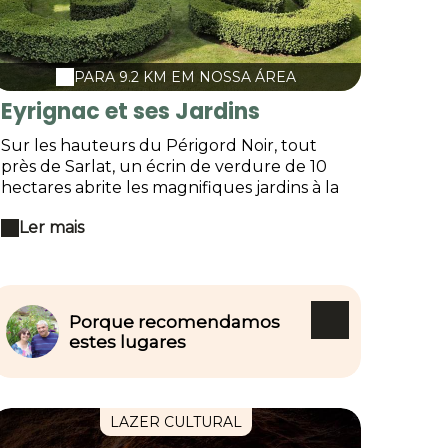
PARA 9.2 KM EM NOSSA ÁREA
Eyrignac et ses Jardins
Sur les hauteurs du Périgord Noir, tout
près de Sarlat, un écrin de verdure de 10
hectares abrite les magnifiques jardins à la
française d'Eyrignac. Dans ce lieu
Ler mais
intemporel, venez assister au spectacle de
la Nature : 300 sculptures végétales
taillées avec excellence par les jardiniers
dans la tradition du travail manuel à
l'ancienne, fontaines, miroirs d'eau, jeux
Porque recomendamos
d'ombres et de lumière, parterres de fleurs.
estes lugares
Ce patrimoine architectural est habité
depuis 500 ans par la même famille qui
compte dans sa généalogie l'illustre auteur
de la tirade « Fier comme Artaban ».
LAZER CULTURAL