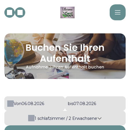
Buchen Sie Ihren
Aufenthalt
Aufnahme
Ihren Aufenthalt buchen
Von
bis
1
schlafzimmer /
2
Erwachsene