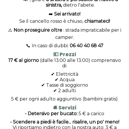
sinistra,
dietro l'abete.
➡️
Sei arrivato!
Se il cancello rosso è chiuso,
chiamateci!
⚠️
Non proseguire oltre
: strada impraticabile per i
camper.
📞 In caso di dubbi:
06 40 40 68 47
💶 Prezzi
17 € al giorno
(dalle 13:00 alle 13:00) comprensivo
di:
✔ Elettricità
✔ Acqua
✔ Tasse di soggiorno
✔ 2 adulti
5 € per ogni adulto aggiuntivo (bambini gratis)
🛎️ Servizi
- Detersivo per bucato:
5 € a carico
- Scendere a piedi è facile... risalire, un po' meno!
Vi riportiamo indietro con la nostra auto: 3 € a