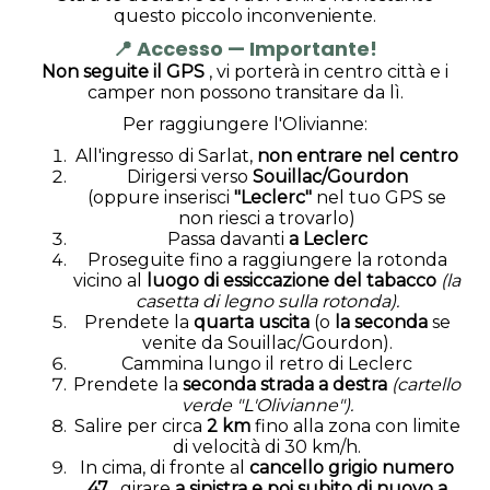
questo piccolo inconveniente.
📍 Accesso — Importante!
Non seguite il GPS
, vi porterà in centro città e i
camper non possono transitare da lì.
Per raggiungere l'Olivianne:
All'ingresso di Sarlat,
non entrare nel centro
Dirigersi verso
Souillac/Gourdon
(oppure inserisci
"Leclerc"
nel tuo GPS se
non riesci a trovarlo)
Passa davanti
a Leclerc
Proseguite fino a raggiungere la rotonda
vicino al
luogo di essiccazione del tabacco
(la
casetta di legno sulla rotonda).
Prendete la
quarta uscita
(o
la seconda
se
venite da Souillac/Gourdon).
Cammina lungo il retro di Leclerc
Prendete la
seconda strada a destra
(cartello
verde "L'Olivianne").
Salire per circa
2 km
fino alla zona con limite
di velocità di 30 km/h.
In cima, di fronte al
cancello grigio numero
47
, girare
a sinistra e poi subito di nuovo a